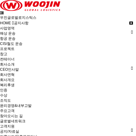
우진글로벌로지스틱스
HOME
공지사항
사업영역
해상 운송
항공 운송
CIS/철도 운송
프로젝트
창고
컨테이너
회사소개
CEO인사말
회사연혁
회사개요
복리후생
인증
수상
조직도
윤리경영&내부고발
주요고객
찾아오시는 길
글로벌네트워크
고객지원
공지/자료실