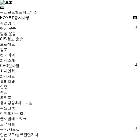
우진글로벌로지스틱스
HOME
공지사항
사업영역
해상 운송
항공 운송
CIS/철도 운송
프로젝트
창고
컨테이너
회사소개
CEO인사말
회사연혁
회사개요
복리후생
인증
수상
조직도
윤리경영&내부고발
주요고객
찾아오시는 길
글로벌네트워크
고객지원
공지/자료실
언론보도/물류관련기사