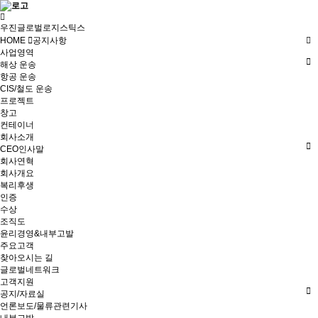
우진글로벌로지스틱스
HOME
공지사항
사업영역
해상 운송
항공 운송
CIS/철도 운송
프로젝트
창고
컨테이너
회사소개
CEO인사말
회사연혁
회사개요
복리후생
인증
수상
조직도
윤리경영&내부고발
주요고객
찾아오시는 길
글로벌네트워크
고객지원
공지/자료실
언론보도/물류관련기사